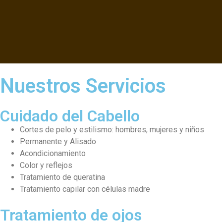
Skip to content
Nuestros Servicios
Cuidado del Cabello
Cortes de pelo y estilismo: hombres, mujeres y niños
Permanente y Alisado
Acondicionamiento
Color y reflejos
Tratamiento de queratina
Tratamiento capilar con células madre
Tratamiento de ojos